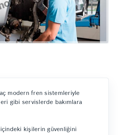
Hizmetlerimiz
Rehber
yaç modern fren sistemleriyle
leri gibi servislerde bakımlara
indeki kişilerin güvenliğini