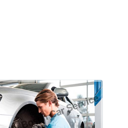
ri
Oto Fren Sistemleri
Fren İnovasyonları
Fren Onarımı
Otolab Otomotiv
leri
Araç Bakım Onarım
Oto Kaporta
Oto Boya
Pasta Cila
Göçük Düzeltme
Araç Detaylı Temizlik
vis Mi?