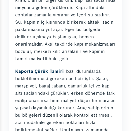
kritik olan bir diğer durum, kapı altı saclarında
meydana gelen çürüklerdir. Kapı altındaki
contalar zamanla yıpranır ve içeri su sızdırır.
Su, kapının iç kısmında birikerek alttaki sacın
paslanmasına yol açar. Eğer bu bölgede
delikler açılmaya başlamışsa, hemen
onarılmalıdır. Aksi takdirde kapı mekanizmaları
bozulur, merkezi kilit arızalanır ve kapının
tamiri maliyetli hale gelir.
Kaporta Çürük Tamiri
bazı durumlarda
bekletilmemesi gereken acil bir iştir. Şase,
marşpiyel, bagaj tabanı, çamurluk içi ve kapı
altı saclarındaki çürükler, erken dönemde fark
edilip onarılırsa hem maliyet düşer hem aracın
yapısal dayanıklılığı korunur. Araç sahiplerinin
bu bölgeleri düzenli olarak kontrol ettirmesi,
acil müdahale gereken noktaları hızla
belirlemesini sağlar. Unutmayın, zamanında