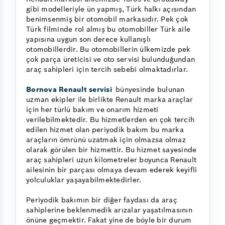
gibi modelleriyle ün yapmış, Türk halkı açısından
benimsenmiş bir otomobil markasıdır. Pek çok
Türk filminde rol almış bu otomobiller Türk aile
yapısına uygun son derece kullanışlı
otomobillerdir. Bu otomobillerin ülkemizde pek
çok parça üreticisi ve oto servisi bulunduğundan
araç sahipleri için tercih sebebi olmaktadırlar.
Bornova Renault servisi
bünyesinde bulunan
uzman ekipler ile birlikte Renault marka araçlar
için her türlü bakım ve onarım hizmeti
verilebilmektedir. Bu hizmetlerden en çok tercih
edilen hizmet olan periyodik bakım bu marka
araçların ömrünü uzatmak için olmazsa olmaz
olarak görülen bir hizmettir. Bu hizmet sayesinde
araç sahipleri uzun kilometreler boyunca Renault
ailesinin bir parçası olmaya devam ederek keyifli
yolculuklar yaşayabilmektedirler.
Periyodik bakımın bir diğer faydası da araç
sahiplerine beklenmedik arızalar yaşatılmasının
önüne geçmektir. Fakat yine de böyle bir durum